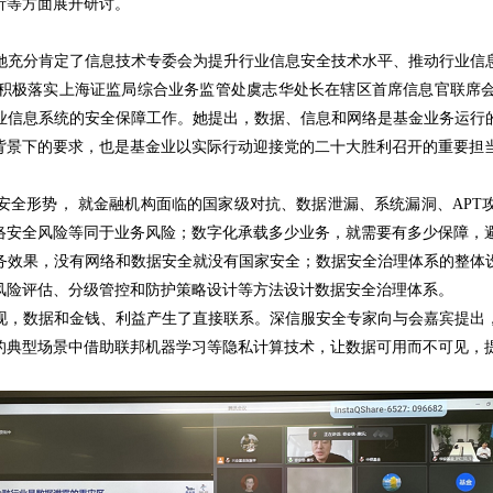
析等方面展开研讨。
充分肯定了信息技术专委会为提升行业信息安全技术水平、推动行业信息
积极落实上海证监局综合业务监管处虞志华处长在辖区首席信息官联席
业信息系统的安全保障工作。她提出，数据、信息和网络是基金业务运行
背景下的要求，也是基金业以实际行动迎接党的二十大胜利召开的重要担
形势， 就金融机构面临的国家级对抗、数据泄漏、系统漏洞、APT
安全风险等同于业务风险；数字化承载多少业务，就需要有多少保障，避
务效果，没有网络和数据安全就没有国家安全；数据安全治理体系的整体
风险评估、分级管控和防护策略设计等方法设计数据安全治理体系。
现，数据和金钱、利益产生了直接联系。深信服安全专家向与会嘉宾提出
的典型场景中借助联邦机器学习等隐私计算技术，让数据可用而不可见，